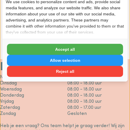
We use cookies to personalize content and ads, provide social
media features, and analyze our website traffic. We also share
Let op:
Onze cadeauartikelen voegen een speciaal
information about your use of our site with our social media,
tintje toe aan je bloemengeschenk! Houd er rekening
advertising, and analytics partners. These partners may
mee dat ze uitsluitend in combinatie met een boeket
combine it with other information you've provided to them or that
besteld kunnen worden. Mocht je alleen
they've collected from your use of their services.
cadeauartikelen bestellen, dan zullen we helaas je
bestelling niet kunnen verwerken. Bedankt voor je
begrip en medewerking!
Accept all
Allow selection
Hulp nodig?
Reject all
Maandag
08:00 - 18.00 uur
Dinsdag
08:00 - 18.00 uur
Woensdag
08:00 - 18.00 uur
Donderdag
08:00 - 18.00 uur
Vrijdag
08:00 - 18.00 uur
Zaterdag
08:00 - 17.00 uur
Zondag
Gesloten
Heb je een vraag? Ons team helpt je graag verder! Wij zijn