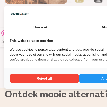
Kleurrijke rozen boeket
Consent
Ab
Helaas! Dit boeket is in deze tijd van het jaar niet ve
schikken en bezorgen. Met bloemen die rechtstreeks va
This website uses cookies
9,3
Bezorg iemand een stralende dag met dit boeket gekleurd
We use cookies to personalize content and ads, provide social m
Kortom: een tijdloze klassieker waar de kleur en de kwalitei
about your use of our site with our social media, advertising, an
you've provided to them or that they've collected from your use of
Reject all
All
Gemiddelde klantbeoordeling: 9.3/10
Duurzame bloe
Ontdek mooie alternati