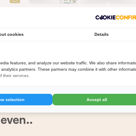
out cookies
Details
rs beschikbaar. Maar niet getreurd: er zijn genoeg prachti
n de veiling komen!
e rozen! Het Kleurrijke rozen boeket wordt met veel zorg s
edia features, and analyze our website traffic. We also share informati
t vanaf spat! Verkrijgbaar met 15, 21 of 27 kleurrijke rozen.
d analytics partners. These partners may combine it with other informat
 their services.
ow selection
Accept all
mist
7 dagen versgarantie
even..