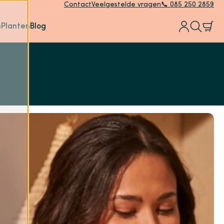
Contact
Veelgestelde vragen
📞 085 250 2859
n
Planten
Blog