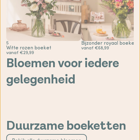
5
Bijzonder royaal boeket
Witte rozen boeket
vanaf €68,99
vanaf €29,99
Bloemen voor iedere
gelegenheid
Sterkte
Gefeliciteerd
bloemen
bloemen
Geboorte
Bedankt
bloemen
Liefde &
bloemen
romantische
Beterschap
bloemen
bloemen
Duurzame boeketten