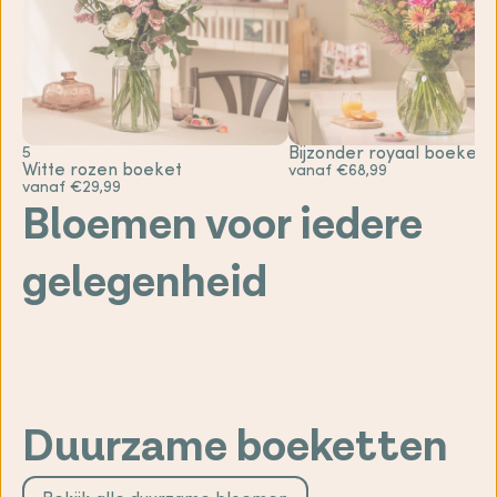
5
Bijzonder royaal boeket
Witte rozen boeket
vanaf €68,99
vanaf €29,99
Bloemen voor iedere
gelegenheid
Sterkte
Gefeliciteerd
bloemen
bloemen
Geboorte
Bedankt
bloemen
Liefde &
bloemen
romantische
Beterschap
bloemen
bloemen
Duurzame boeketten