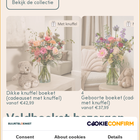
Bekijk de collectie
Dikke knuffel boeket
4
Geboorte boeket (cadea
(cadeauset met knuffel)
met knuffel)
vanaf €42,99
vanaf €37,99
Veldboeket bezorgen
in De Valom
Consent
About cookies
Details