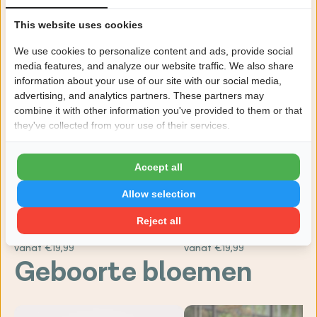
Bekijk alle veldboeketten
This website uses cookies
We use cookies to personalize content and ads, provide social
media features, and analyze our website traffic. We also share
information about your use of our site with our social media,
advertising, and analytics partners. These partners may
combine it with other information you've provided to them or that
they've collected from your use of their services.
Accept all
Allow selection
Reject all
4.6
4.9
Bont geplukt boeket
Warme groet boeket
vanaf €19,99
vanaf €19,99
Geboorte bloemen