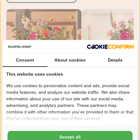
Consent
About cookies
Details
This website uses cookies
We use cookies to personalize content and ads, provide social
4.6
4.9
Bont geplukt boeket
Warme groet boeket
media features, and analyze our website traffic. We also share
vanaf €19,99
vanaf €19,99
information about your use of our site with our social media,
Geboorte bloemen
advertising, and analytics partners. These partners may
combine it with other information you've provided to them or that
they've collected from your use of their services.
Accept all