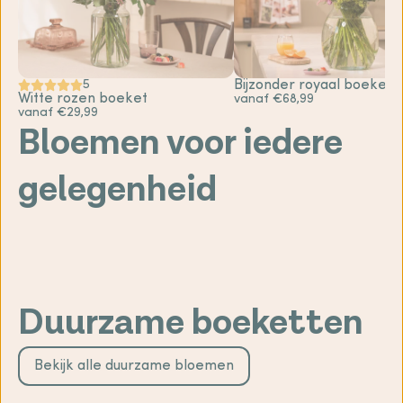
5
Bijzonder royaal boeket
Witte rozen boeket
vanaf €68,99
vanaf €29,99
Bloemen voor iedere
gelegenheid
Sterkte
Gefeliciteerd
bloemen
bloemen
Geboorte
Bedankt
bloemen
Liefde &
bloemen
romantische
Beterschap
bloemen
bloemen
Duurzame boeketten
Bekijk alle duurzame bloemen