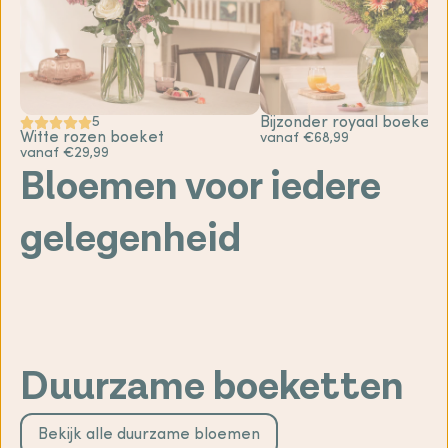
5
Bijzonder royaal boeket
Witte rozen boeket
vanaf €68,99
vanaf €29,99
Bloemen voor iedere
gelegenheid
Sterkte
Gefeliciteerd
bloemen
bloemen
Geboorte
Bedankt
bloemen
Liefde &
bloemen
romantische
Beterschap
bloemen
bloemen
Duurzame boeketten
Bekijk alle duurzame bloemen