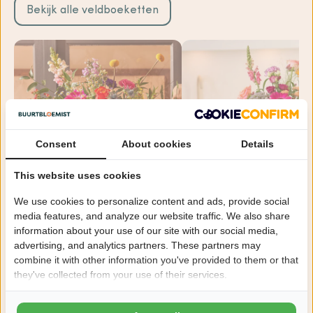
Bekijk alle veldboeketten
Consent
About cookies
Details
This website uses cookies
We use cookies to personalize content and ads, provide social
4.6
4.9
media features, and analyze our website traffic. We also share
Bont geplukt boeket
Warme groet boeket
information about your use of our site with our social media,
vanaf €19,99
vanaf €19,99
Geboorte bloemen
advertising, and analytics partners. These partners may
combine it with other information you've provided to them or that
they've collected from your use of their services.