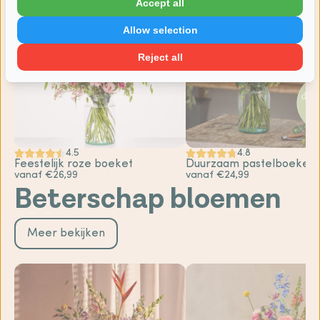
Accept all
Allow selection
Reject all
4.5
4.8
Feestelijk roze boeket
Duurzaam pastelboeket
vanaf €26,99
vanaf €24,99
Beterschap bloemen
Meer bekijken