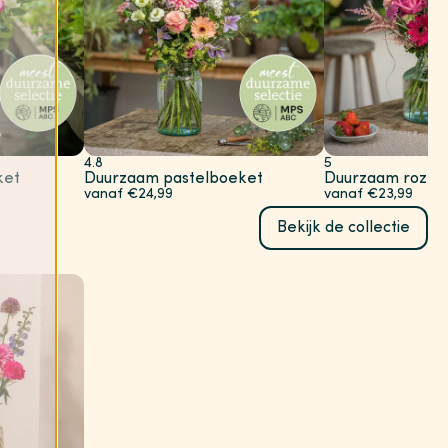
4.8
5
ket
Duurzaam pastelboeket
Duurzaam roze 
vanaf €24,99
vanaf €23,99
Bekijk de collectie