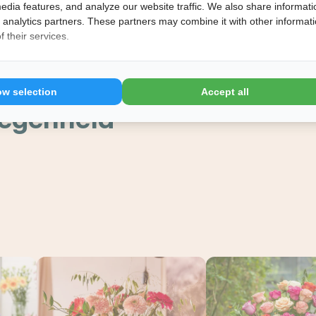
edia features, and analyze our website traffic. We also share informati
d analytics partners. These partners may combine it with other informat
 their services.
Rik boeket
4.5
Duurzaam Moederda
vanaf €26,99
ow selection
Accept all
vanaf €24,99
legenheid
n