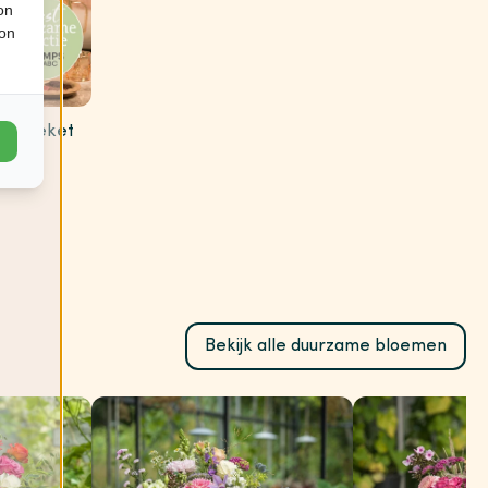
on
ion
g boeket
Gefeliciteerd bloemen
Bedankt bloemen
Beterschap bloemen
Bekijk alle duurzame bloemen