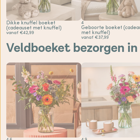
Dikke knuffel boeket
4
Geboorte boeket (cadea
(cadeauset met knuffel)
met knuffel)
vanaf €42,99
vanaf €37,99
Veldboeket bezorgen i
4.6
4.9