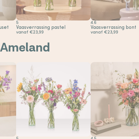
5
4.6
uset
Vaasverrassing pastel
Vaasverrassing bont
vanaf €23,99
vanaf €23,99
n Ameland
5
4.5