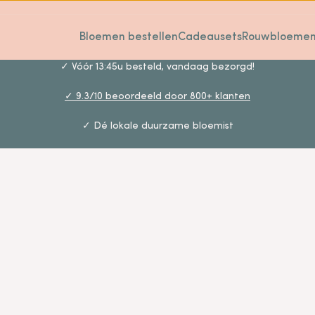
Bloemen bestellen
Cadeausets
Rouwbloeme
✓ Vóór 13:45u besteld, vandaag bezorgd!
✓ 9.3/10 beoordeeld door 800+ klanten
✓ Dé lokale duurzame bloemist