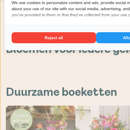
We use cookies to personalize content and ads, provide social m
about your use of our site with our social media, advertising, an
you've provided to them or that they've collected from your use of
5
Bijzonder royaal boeket
Witte rozen boeket
vanaf €68,99
Reject all
All
vanaf €29,99
Bloemen voor iedere ge
Sterkte bloemen
Geboorte bloemen
Liefde & romantische bloeme
Duurzame boeketten