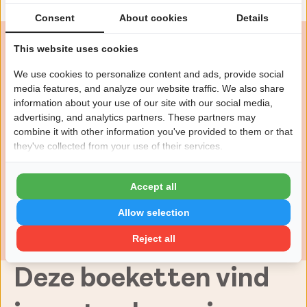
Consent
About cookies
Details
Over dit boeket
This website uses cookies
Vrolijk, kleurrijk en duurzaam: dit gerbera boeket
brengt instant een glimlach op elk gezicht! Gerbera's
We use cookies to personalize content and ads, provide social
zijn echte sfeermakers die je interieur meteen
media features, and analyze our website traffic. We also share
opfleuren met hun grote, stralende bloemen. Dit
information about your use of our site with our social media,
boeket bestaat uit een mix van de mooiste gerbera's in
advertising, and analytics partners. These partners may
verschillende kleuren. Van vurig oranje en koraalrood
combine it with other information you've provided to them or that
tot zonnig geel en zachtroze. Het bijzondere? Alle
they've collected from your use of their services.
gerbera's dragen het MPS-A+ of MPS-A keurmerk,
waardoor je kiest voor de meest duurzame optie uit ons
Accept all
assortiment. Wie maak jij blij met dit kleurrijke plaatje?
Allow selection
9.3/10 beoordeeld door 800+ klanten
Lokale, duurzame vakbloemist
Reject all
Veilingverse boeketten met 7 dagen versgarantie
Deze boeketten vind