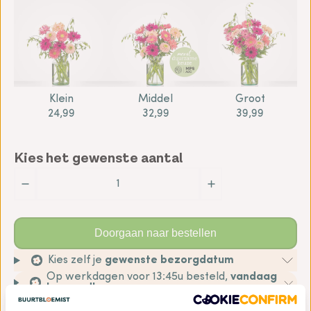
Klein
Middel
Groot
24,99
32,99
39,99
Kies het gewenste aantal
Doorgaan naar bestellen
Kies zelf je
gewenste bezorgdatum
Op werkdagen voor 13:45u besteld,
vandaag
bezorgd!
Duurzame bezorging
door de bloemist in de
buurt